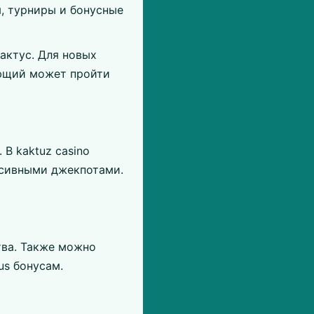
ы, турниры и бонусные
актус. Для новых
ающий может пройти
 В kaktuz casino
ссивными джекпотами.
тва. Также можно
us бонусам.