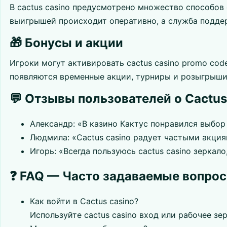
В cactus casino предусмотрено множество способов 
выигрышей происходит оперативно, а служба поддерж
🎁 Бонусы и акции
Игроки могут активировать cactus casino promo code 
появляются временные акции, турниры и розыгрыши
💬 Отзывы пользователей о Cactus
Александр: «В казино Кактус понравился выбор
Людмила: «Cactus casino радует частыми акци
Игорь: «Всегда пользуюсь cactus casino зеркало
❓ FAQ — Часто задаваемые вопро
Как войти в Cactus casino?
Используйте cactus casino вход или рабочее зер