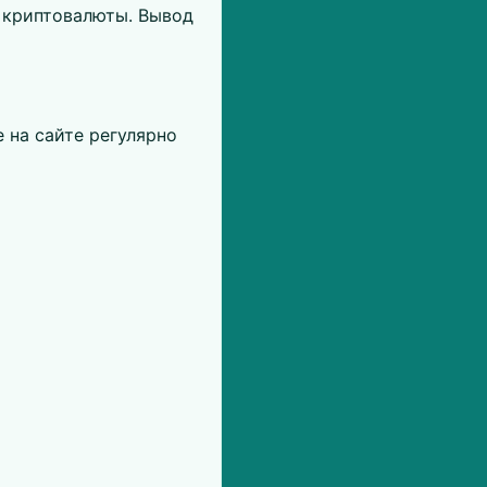
, криптовалюты. Вывод
е на сайте регулярно