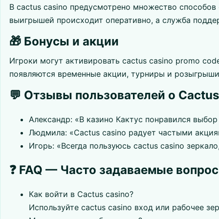
В cactus casino предусмотрено множество способов 
выигрышей происходит оперативно, а служба поддерж
🎁 Бонусы и акции
Игроки могут активировать cactus casino promo code 
появляются временные акции, турниры и розыгрыши
💬 Отзывы пользователей о Cactus
Александр: «В казино Кактус понравился выбор
Людмила: «Cactus casino радует частыми акци
Игорь: «Всегда пользуюсь cactus casino зеркало
❓ FAQ — Часто задаваемые вопро
Как войти в Cactus casino?
Используйте cactus casino вход или рабочее зер