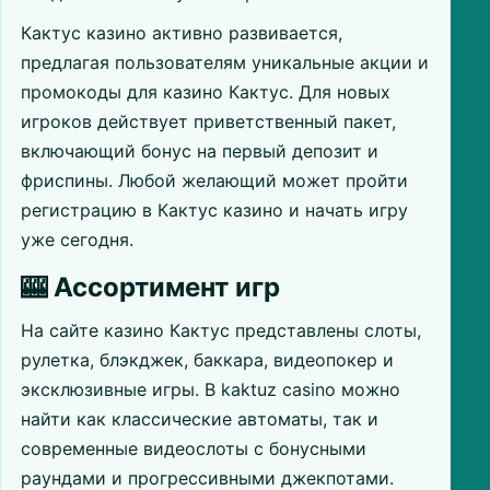
Кактус казино активно развивается,
предлагая пользователям уникальные акции и
промокоды для казино Кактус. Для новых
игроков действует приветственный пакет,
включающий бонус на первый депозит и
фриспины. Любой желающий может пройти
регистрацию в Кактус казино и начать игру
уже сегодня.
🎰 Ассортимент игр
На сайте казино Кактус представлены слоты,
рулетка, блэкджек, баккара, видеопокер и
эксклюзивные игры. В kaktuz casino можно
найти как классические автоматы, так и
современные видеослоты с бонусными
раундами и прогрессивными джекпотами.